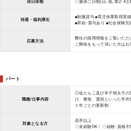
休日休暇
◇週休二日制(日､祝､第2･4
■制服貸与
■育児休業取得実
待遇・福利厚生
■昇給･賞与あり
■社会保険完
弊社の採用情報をご覧いただ
応募方法
ご興味をもって頂いた方はお
パート
◎塩たらこ及び辛子明太子の
職種/仕事内容
け、整形、選別といった手作
１年ごとの更新制
高卒以上
対象となる方
◇未経験OK！ ◇経験･資格不