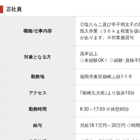
正社員
◎塩たらこ及び辛子明太子の
職種/仕事内容
投入作業（３０ｋｇ程度を扱
があります。※作業服貸与
高卒以上
対象となる方
◇未経験OK！ ◇経験･資格不
勤務地
福岡市東区箱崎ふ頭1-1-9
アクセス
｢箱崎九大前｣より徒歩10分
勤務時間
8:30～17:00 ※休憩60分
給与
月給18.1万円～20万円 ◇